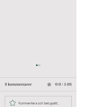
3 kommentarer
0.0 / 5 (0)
Gatufoto i Borgholm
NFFF Galleri 
Kommentera och betygsätt...