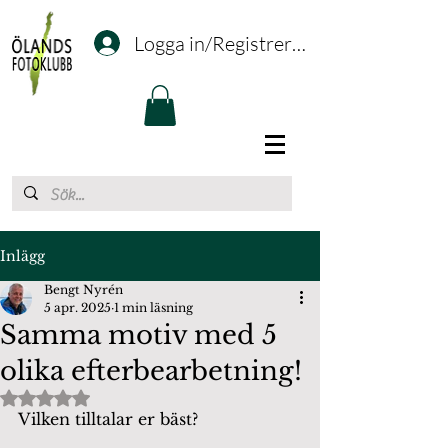
Logga in/Registrering
Inlägg
Bengt Nyrén
5 apr. 2025
1 min läsning
Samma motiv med 5
olika efterbearbetning!
Betygsatt till NaN av 5 stjärnor.
Vilken tilltalar er bäst? 