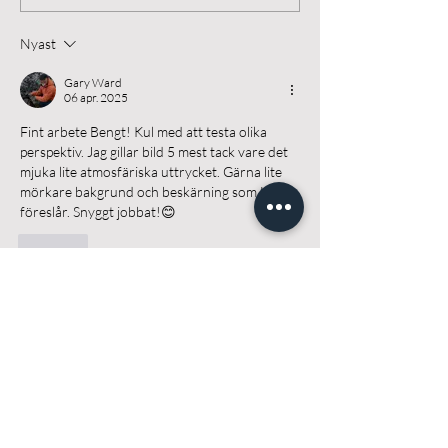
Nyast
Gary Ward
06 apr. 2025
Fint arbete Bengt! Kul med att testa olika 
perspektiv. Jag gillar bild 5 mest tack vare det 
mjuka lite atmosfäriska uttrycket. Gärna lite 
mörkare bakgrund och beskärning som Lena 
föreslår. Snyggt jobbat!😊
Gilla
Okänd medlem
05 apr. 2025
Jag har ju förkärlek till lite underexponering, 
så jag säger bild nr 2
Gilla