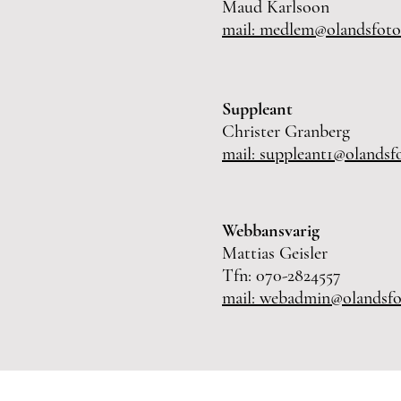
Maud Karlsoon
mail: medlem@olandsfoto
Suppleant
Christer Granberg
mail: suppleant1@olandsf
Webbansvarig
Mattias Geisler
Tfn: 070-2824557
mail: webadmin@olandsfo