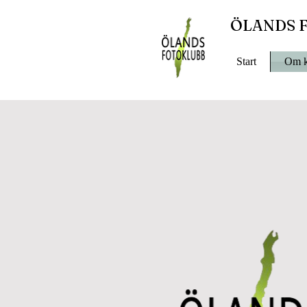
ÖLANDS 
Start
Om k