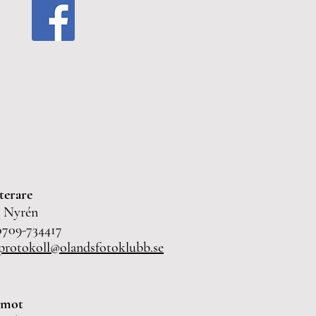
terare
 Nyrén
: 0709-734417
 protokoll@olandsfotoklubb.se
rmot