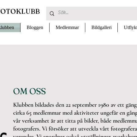
FOTOKLUBB
lubben
Bloggen
Medlemmar
Bildgalleri
Utflyk
OM OSS
Klubben bildades den 22 september 1980 av ett gäng 
cirka 65 medlemmar med aktiviteter ungefär en gång
vår verksamhet är att titta på bilder, både medlem
fotografers. Vi försöker att utveckla vårt fotografer
varandra. Vi anordnar också utställningar, workshops