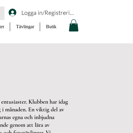
Logga in/Registrering
ter
Tävlingar
Butik
entusiaster. Klubben har idag
 i månaden. En viktig del av
marnas egna och inbjudna
ande genom att lära av
 och fototävlingar. Vi