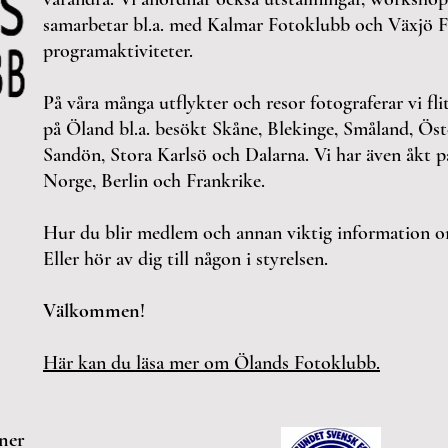
samarbetar bl.a. med Kalmar Fotoklubb och Växjö
programaktiviteter.
På våra många utflykter och resor fotograferar vi fli
på Öland bl.a. besökt Skåne, Blekinge, Småland, Ös
Sandön, Stora Karlsö och Dalarna. Vi har även åkt på
Norge, Berlin och Frankrike.
Hur du blir medlem och annan viktig information 
Eller
hör av dig till någon i styrelsen.
Välkommen
!
Här kan du läsa mer om Ölands Fotoklubb.
ner