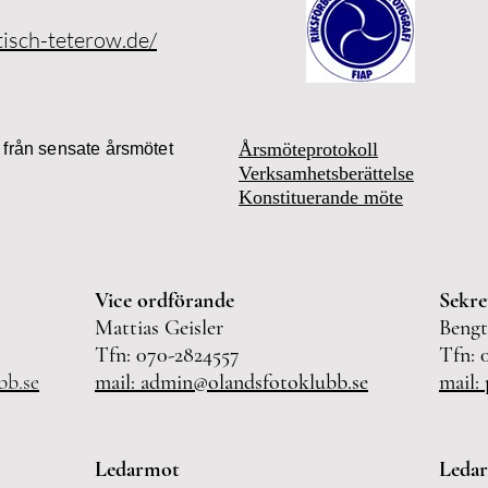
tisch-teterow.de/
Årsmöteprotokoll
a från sensate årsmötet
Verksamhetsberättelse
Konstituerande möte
Vice ordförande
Sekre
Mattias Geisler
Bengt
Tfn: 070-2824557
Tfn
bb.se
mail: admin@olandsfotoklubb.se
mail:
Ledarmot
Leda