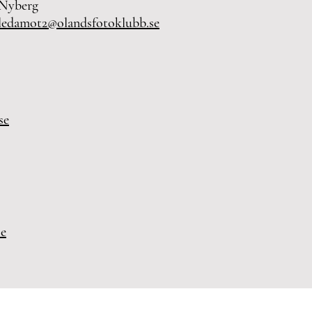
 Nyberg
 ledamot2@olandsfotoklubb.se
se
se