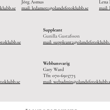
Jörg Asmus
Lena
klubb.se
mail: ledamot1@olandsfotoklubb.se
mail:
Suppleant
Gunilla Gustafsson
otoklubb.se
mail: suppleant2@olandsfotoklubb.
Webbansvarig
Gary Ward
Tfn: 070-6915775
toklubb.se
mail: webadmin@olandsfotoklubb.