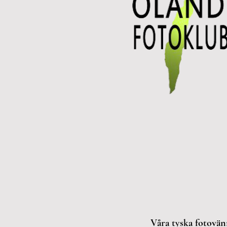
Våra tyska fotovän