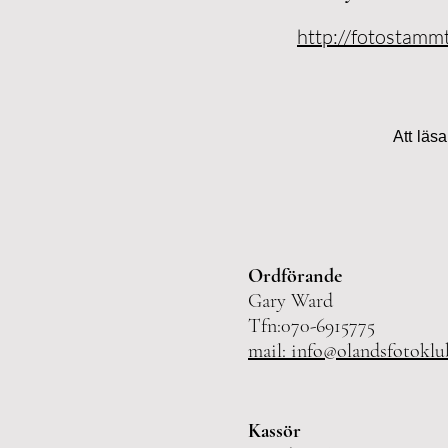
http://fotostamm
Att läs
Ordförande
Gary Ward
Tfn:070-6915775
mail:
info@olandsfotoklu
Kassör