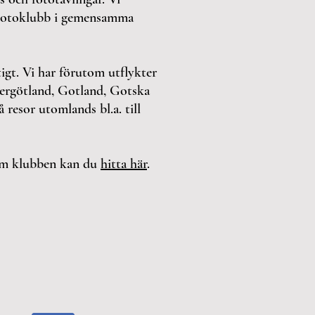
 Fotoklubb i gemensamma
tigt. Vi har förutom utflykter
tergötland, Gotland, Gotska
 resor utomlands bl.a. till
om klubben kan du
hitta här
.