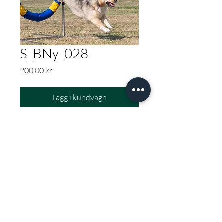
S_BNy_028
Pris
200,00 kr
Lägg i kundvagn
ÖLANDS FOTOKLUBB
info@olandsfotoklubb.se
Tel:
070-6915775
admin@olandsfotoklubb.se
Tel:
070-2824557
©
2023-2026
av Ölands Fotoklubb.