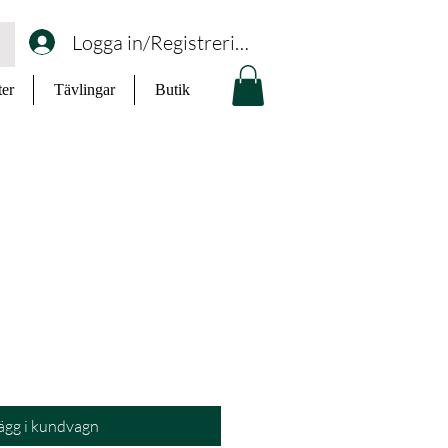
Logga in/Registrering
ter
Tävlingar
Butik
ägg i kundvagn