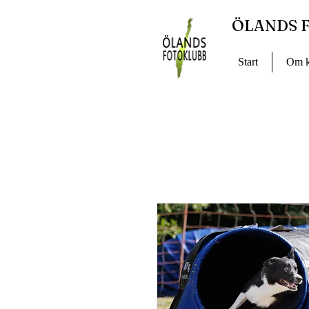
ÖLANDS 
Start
Om k