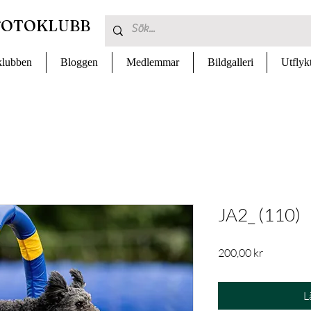
FOTOKLUBB
lubben
Bloggen
Medlemmar
Bildgalleri
Utflyk
JA2_ (110)
Pris
200,00 kr
L