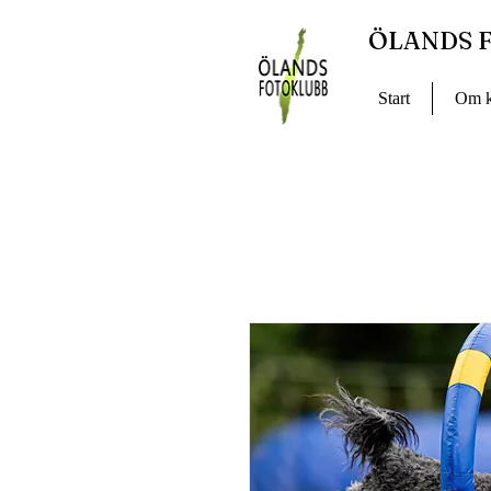
ÖLANDS 
Start
Om k