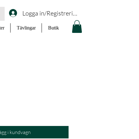
Logga in/Registrering
ter
Tävlingar
Butik
ägg i kundvagn