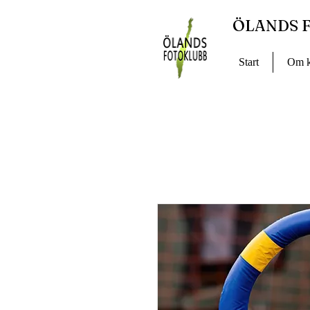
ÖLANDS 
Start
Om k