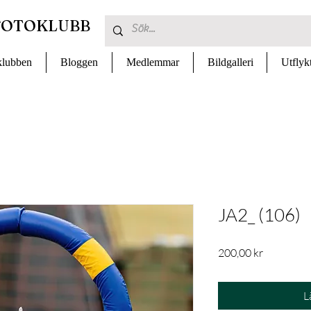
FOTOKLUBB
lubben
Bloggen
Medlemmar
Bildgalleri
Utflyk
JA2_ (106)
Pris
200,00 kr
L