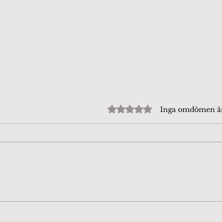
Betygsatt till 0 av 5 stjärn
Inga omdömen 
Öland Chamber Players.
Beij
Final på Anna's Farm I
att 
Husvalla
Pukt
mig 