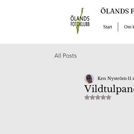
ÖLANDS 
Start
Om k
All Posts
Ken Nyström
11
Vildtulpan
Betygsatt till NaN