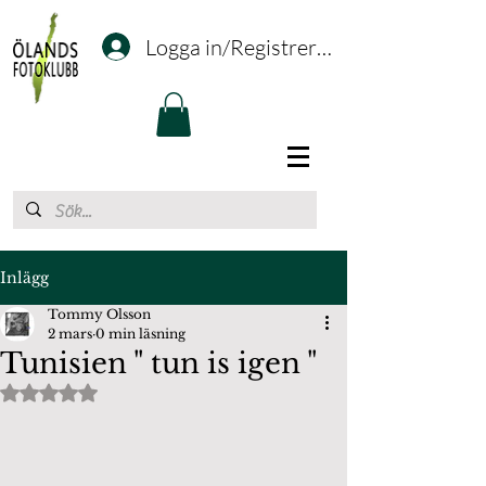
Logga in/Registrering
Inlägg
Tommy Olsson
2 mars
0 min läsning
Tunisien " tun is igen "
Betygsatt till NaN av 5 stjärnor.