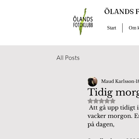
ÖLANDS 
Start
Om k
All Posts
Maud Karlsson
1
Tidig mor
Betygsatt till NaN
 Att gå upp tidigt innan solen går upp och åka till östra sidan av ön. Njuta av en 
vacker morgon. En
på dagen,