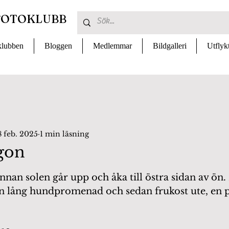
FOTOKLUBB
lubben
Bloggen
Medlemmar
Bildgalleri
Utflyk
8 feb. 2025
1 min läsning
gon
 av 5 stjärnor.
 lång hundpromenad och sedan frukost ute, en pe