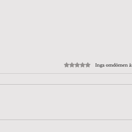
Betygsatt till 0 av 5 stjärn
Inga omdömen 
Beijershamn 4/8-26. Tror
Fjär
att det är en
dag
Puktörneblåvinge, rätta
mig gärna om jag har fel.