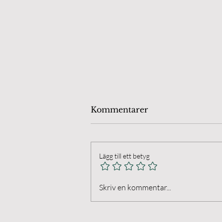
Kommentarer
Lägg till ett betyg
Öland Chamber Players.
Skriv en kommentar...
Final på Anna's Farm I
Husvalla