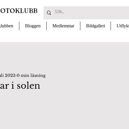
FOTOKLUBB
lubben
Bloggen
Medlemmar
Bildgalleri
Utflyk
uli 2023
0 min läsning
sar i solen
 av 5 stjärnor.