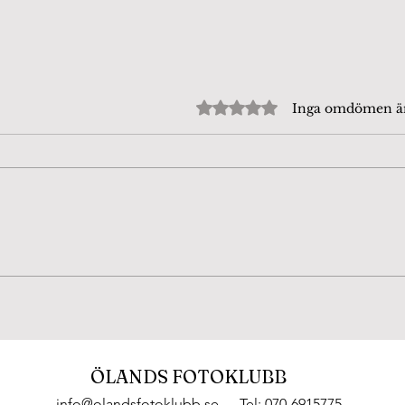
Betygsatt till 0 av 5 stjärn
Inga omdömen 
Gatufoto i Borgholm
Foto
ÖLANDS FOTOKLUBB
info@olandsfotoklubb.se
Tel: 070-6915775