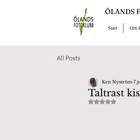
ÖLANDS 
Start
Om k
All Posts
Ken Nyström
7 j
Taltrast ki
Betygsatt till NaN