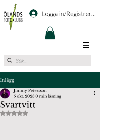
Logga in/Registrering
Inlägg
Jimmy Petersson
5 okt. 2023
0 min läsning
Svartvitt
Betygsatt till NaN av 5 stjärnor.