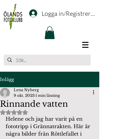
Logga in/Registrering
Inlägg
Lena Nyberg
9 okt. 2023
1 min läsning
Rinnande vatten
Betygsatt till NaN av 5 stjärnor.
Helene och jag har varit på en 
fototripp i Grännatrakten. Här är 
några bilder från Röttlefallet i 