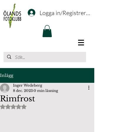
Logga in/Registrering
Inlägg
Inger Wedeberg
8 dec. 2023
0 min läsning
Rimfrost
Betygsatt till NaN av 5 stjärnor.