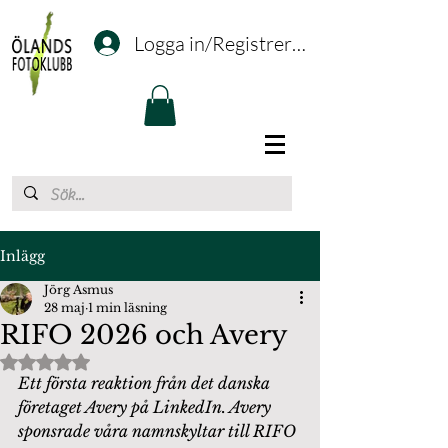
Logga in/Registrering
Inlägg
Jörg Asmus
28 maj
1 min läsning
RIFO 2026 och Avery
Betygsatt till NaN av 5 stjärnor.
Ett första reaktion från det danska 
företaget Avery på LinkedIn. Avery 
sponsrade våra namnskyltar till RIFO 