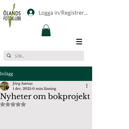
Logga in/Registrering
Inlägg
Jörg Asmus
1 dec. 2025
0 min läsning
Nyheter om bokprojekt
Betygsatt till NaN av 5 stjärnor.