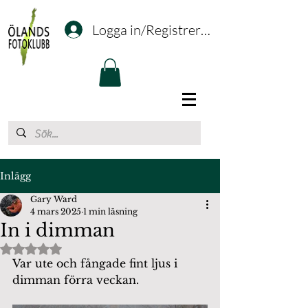
Logga in/Registrering
Inlägg
Gary Ward
4 mars 2025
1 min läsning
In i dimman
Betygsatt till NaN av 5 stjärnor.
Var ute och fångade fint ljus i 
dimman förra veckan.