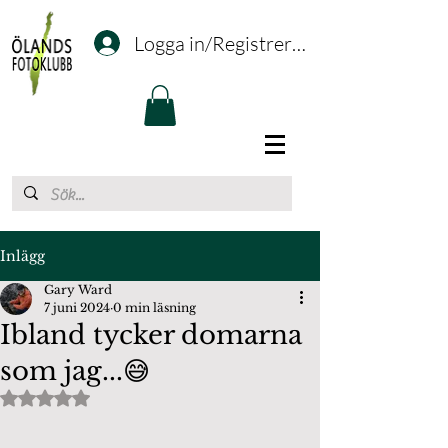
Logga in/Registrering
Inlägg
Gary Ward
7 juni 2024
0 min läsning
Ibland tycker domarna
som jag...😅
Betygsatt till NaN av 5 stjärnor.