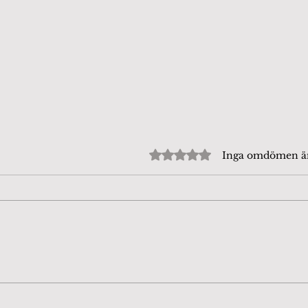
Betygsatt till 0 av 5 stjärn
Inga omdömen 
Beijershamn 4/8-26. Tror
Fjär
att det är en
dag
Puktörneblåvinge, rätta
mig gärna om jag har fel.