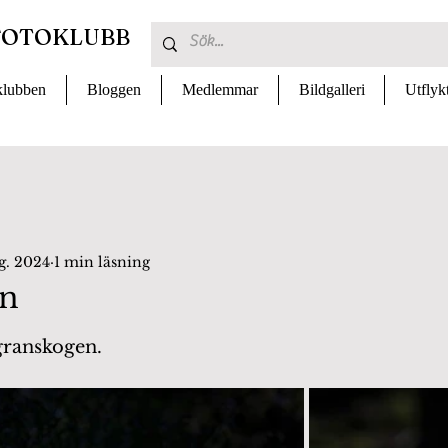
FOTOKLUBB
lubben
Bloggen
Medlemmar
Bildgalleri
Utflyk
g. 2024
1 min läsning
en
 av 5 stjärnor.
 granskogen.