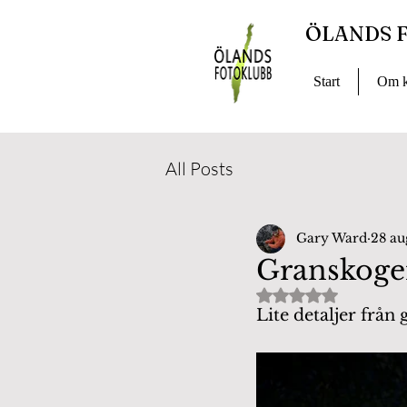
ÖLANDS 
Start
Om k
All Posts
Gary Ward
28 au
Granskog
Betygsatt till NaN
Lite detaljer från