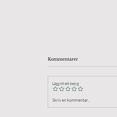
Kommentarer
Lägg till ett betyg
Öland Chamber Players.
Skriv en kommentar...
Final på Anna's Farm I
Husvalla