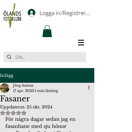
Logga in/Registrering
Inlägg
Jörg Asmus
17 apr. 2023
1 min läsning
Fasaner
Uppdaterat:
25 okt. 2024
Betygsatt till NaN av 5 stjärnor.
För några dagar sedan jag en 
fasanhane med sju hönor 