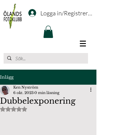
Logga in/Registrering
Inlägg
Ken Nyström
6 okt. 2023
0 min läsning
Dubbelexponering
Betygsatt till NaN av 5 stjärnor.