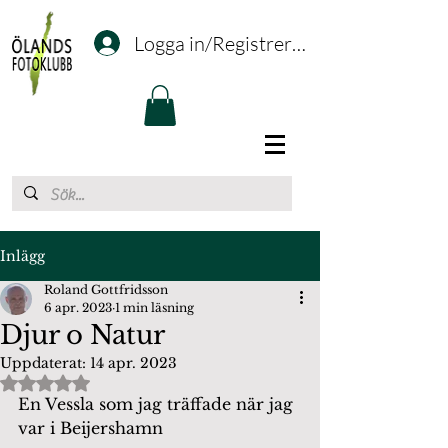
Logga in/Registrering
Inlägg
Roland Gottfridsson
6 apr. 2023
1 min läsning
Djur o Natur
Uppdaterat:
14 apr. 2023
Betygsatt till NaN av 5 stjärnor.
En Vessla som jag träffade när jag 
var i Beijershamn