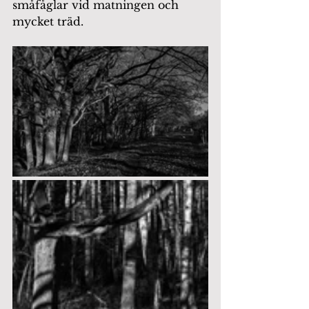
småfåglar vid matningen och 
mycket träd.