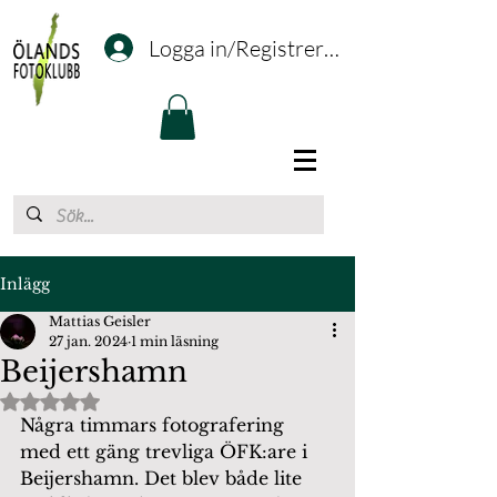
Logga in/Registrering
Inlägg
Mattias Geisler
27 jan. 2024
1 min läsning
Beijershamn
Betygsatt till NaN av 5 stjärnor.
Några timmars fotografering 
med ett gäng trevliga ÖFK:are i 
Beijershamn. Det blev både lite 