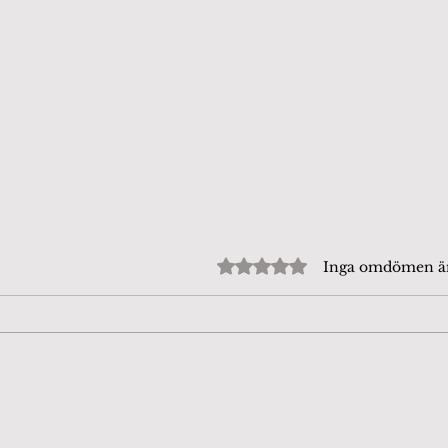
Betygsatt till 0 av 5 stjärn
Inga omdömen 
Beijershamn 4/8-26. Tror
Fjär
att det är en
dag