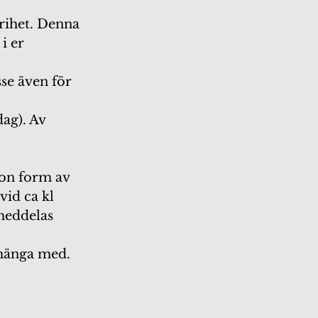
rihet. Denna 
i er 
sse även för 
ag). Av 
gon form av 
vid ca kl 
meddelas 
 hänga med. 