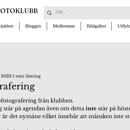
FOTOKLUBB
lubben
Bloggen
Medlemmar
Bildgalleri
Utflyk
. 2023
1 min läsning
rafering
 av 5 stjärnor.
ofotografering från klubben.
g står på agendan även om detta 
inte 
står på hös
 är det nymåne vilket innebär att månsken inte st