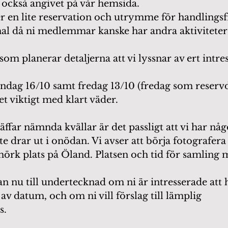
 också angivet på vår hemsida. 
en lite reservation och utrymme för handlingsf
mal då ni medlemmar kanske har andra aktiviteter 
som planerar detaljerna att vi lyssnar av ert intre
ndag 16/10 samt fredag 13/10 (fredag som reservd
et viktigt med klart väder. 
äffar nämnda kvällar är det passligt att vi har nå
nte drar ut i onödan. Vi avser att börja fotografera 
mörk plats på Öland. Platsen och tid för samling 
n nu till undertecknad om ni är intresserade att
av datum, och om ni vill förslag till lämplig 
s. 