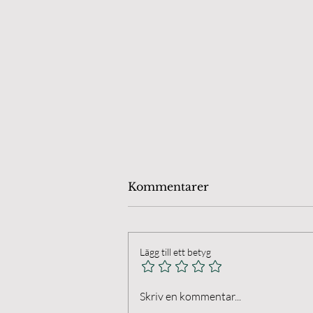
Kommentarer
Lägg till ett betyg
Öland Chamber Players.
Skriv en kommentar...
Final på Anna's Farm I