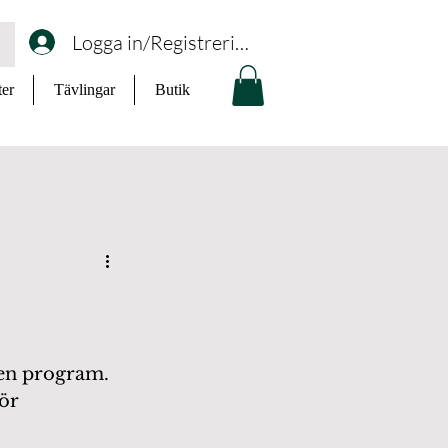
Logga in/Registrering
ter
Tävlingar
Butik
ten program. 
ör 