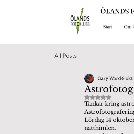
ÖLANDS 
Start
Om k
All Posts
Gary Ward
8 okt
Astrofotog
Betygsatt till NaN
Tankar kring astr
Astrofotograferin
Lördag 14 oktober
natthimlen. 