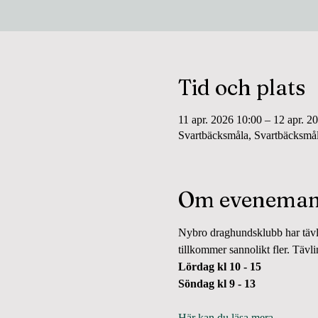
Tid och plats
11 apr. 2026 10:00 – 12 apr. 2
Svartbäcksmåla, Svartbäcksmå
Om eveneman
Nybro draghundsklubb har tävli
tillkommer sannolikt fler. Tävl
Lördag kl 10 - 15 
Söndag kl 9 - 13 
Här kan du läsa mera
.