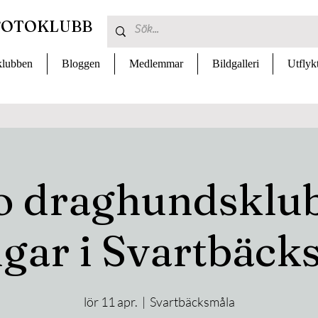
FOTOKLUBB
lubben
Bloggen
Medlemmar
Bildgalleri
Utflyk
o draghundsklub
ngar i Svartbäck
lör 11 apr.
  |  
Svartbäcksmåla