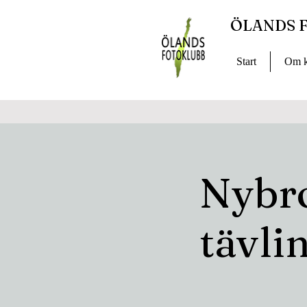
ÖLANDS 
Start
Om k
Nybr
tävli