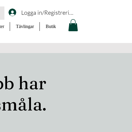
Logga in/Registrering
ter
Tävlingar
Butik
b har
småla.