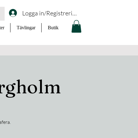
Logga in/Registrering
ter
Tävlingar
Butik
orgholm
afera.