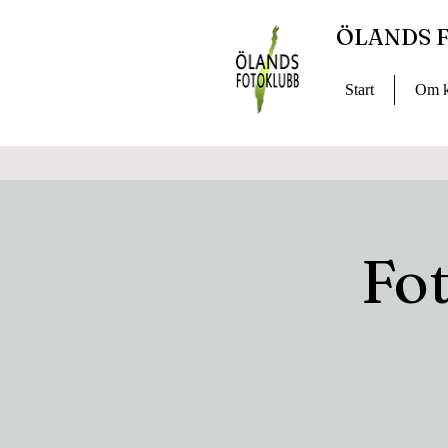
ÖLANDS 
Start
Om k
Fo