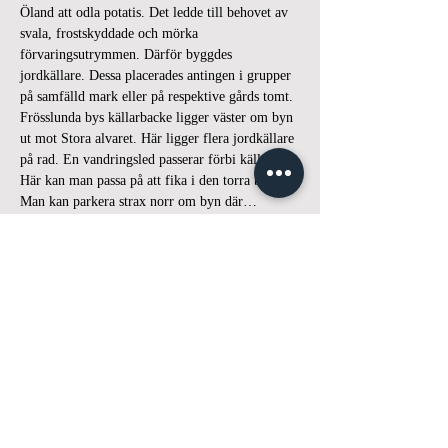
Öland att odla potatis. Det ledde till behovet av 
svala, frostskyddade och mörka 
förvaringsutrymmen. Därför byggdes 
jordkällare. Dessa placerades antingen i grupper 
på samfälld mark eller på respektive gårds tomt. 
Frösslunda bys källarbacke ligger väster om byn 
ut mot Stora alvaret. Här ligger flera jordkällare 
på rad. En vandringsled passerar förbi källarna. 
Här kan man passa på att fika i den torra backen.
Man kan parkera strax norr om byn där…
Visa mer
Dela detta evenemang