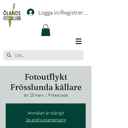
Logga in/Registrering
Fotoutflykt
Frösslunda källare
lör 25 mars
  |  
Frösslunda
Anmälan är stängd
Se andra evenemang