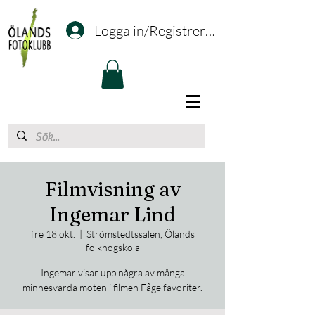
Logga in/Registrering
Filmvisning av
Ingemar Lind
fre 18 okt.
  |  
Strömstedtssalen, Ölands
folkhögskola
Ingemar visar upp några av många
minnesvärda möten i filmen Fågelfavoriter.