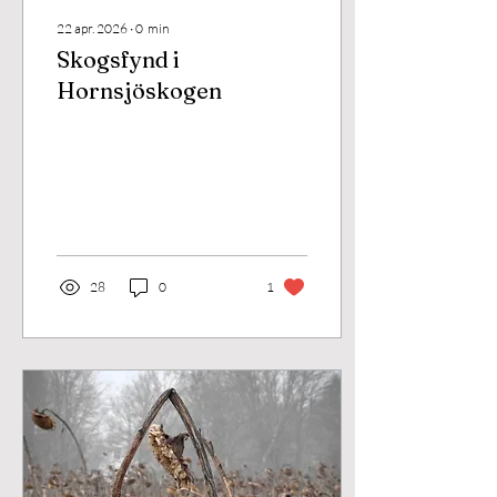
22 apr. 2026
∙
0
min
Skogsfynd i
Hornsjöskogen
28
0
1