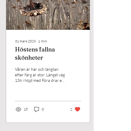
31 mars 2026
∙
1
min
Höstens fallna
skönheter
Våren är här och längtan
efter färg är stor. Längst väg
136 i höjd med Föra drar en
annan sorts fascinerande
skönhet till sig blicken. Ett
fält med rader av solrosor
som fått stå kvar över
vintern.
18
0
2