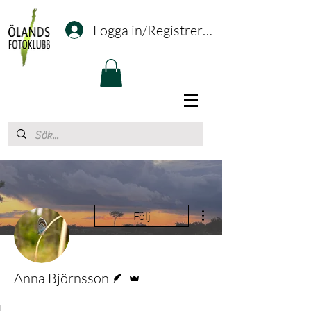
Logga in/Registrering
Fler åtgärder
Följ
Skribent
Admin
Anna Björnsson