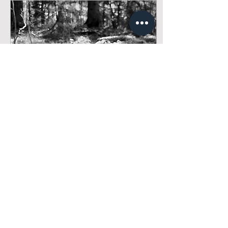
22 mars 2026
∙
0
min
Bland fjolårssvampar
och ståtliga träd längst
Hagskogsvägen