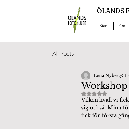
ÖLANDS 
Start
Om k
All Posts
Lena Nyberg
31 
Workshop 
Betygsatt till NaN
Vilken kväll vi fi
sig också. Mina fö
fick för första gå