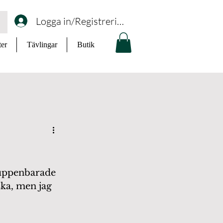
Logga in/Registrering
ter
Tävlingar
Butik
n uppenbarade 
ska, men jag 