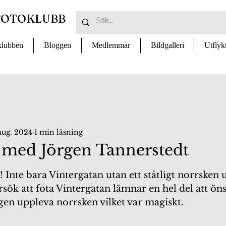
FOTOKLUBB
lubben
Bloggen
Medlemmar
Bildgalleri
Utflyk
aug. 2024
1 min läsning
med Jörgen Tannerstedt
 av 5 stjärnor.
ck! Inte bara Vintergatan utan ett ståtligt norrske
rsök att fota Vintergatan lämnar en hel del att ön
ngen uppleva norrsken vilket var magiskt.