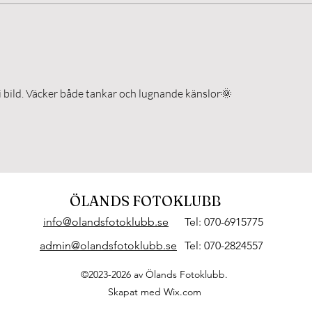
Puktörneblåvinge, rätta
mig gärna om jag har fel.
 i bild. Väcker både tankar och lugnande känslor🌞
ÖLANDS FOTOKLUBB
info@olandsfotoklubb.se
Tel: 070-6915775
admin@olandsfotoklubb.se
Tel: 070-2824557
©2023-2026 av Ölands Fotoklubb.
Skapat med Wix.com