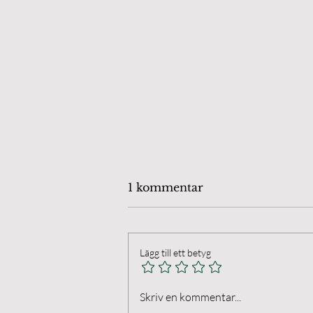
1 kommentar
Lägg till ett betyg
Öland Chamber Players.
Skriv en kommentar...
Final på Anna's Farm I