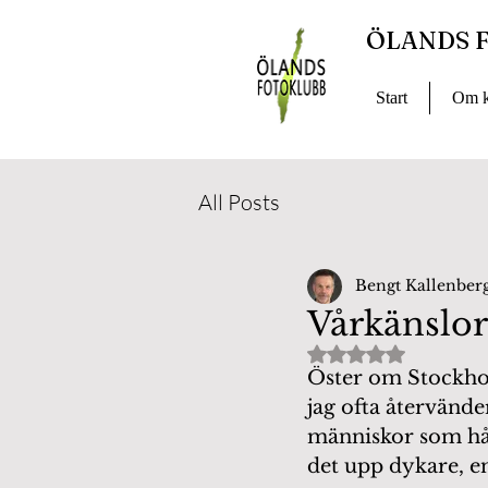
ÖLANDS 
Start
Om k
All Posts
Bengt Kallenber
Vårkänslor
Betygsatt till NaN
Öster om Stockhol
jag ofta återvänder
människor som hål
det upp dykare, e