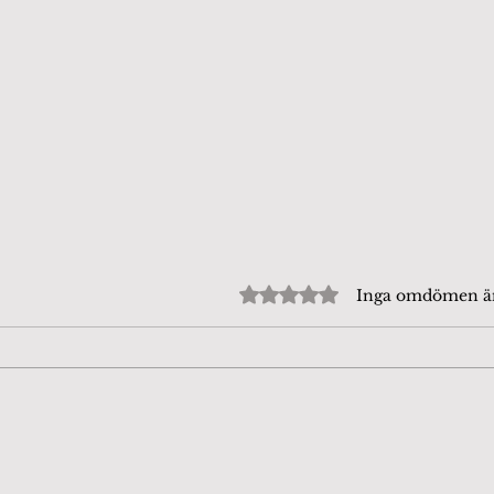
Betygsatt till 0 av 5 stjärn
Inga omdömen 
Beijershamn 4/8-26. Tror
Fjär
att det är en
dag