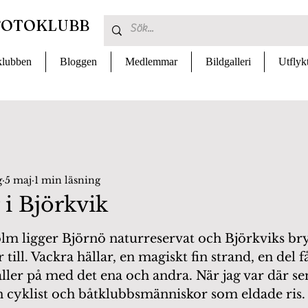
FOTOKLUBB
lubben
Bloggen
Medlemmar
Bildgalleri
Utflyk
g
5 maj
1 min läsning
 i Björkvik
 av 5 stjärnor.
m ligger Björnö naturreservat och Björkviks bryg
 till. Vackra hällar, en magiskt fin strand, en del f
ler på med det ena och andra. När jag var där sen
n cyklist och båtklubbsmänniskor som eldade ris.