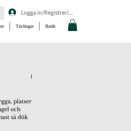
Logga in/Registrering
ter
Tävlingar
Butik
ga, platser 
ågel och 
ast så dök 