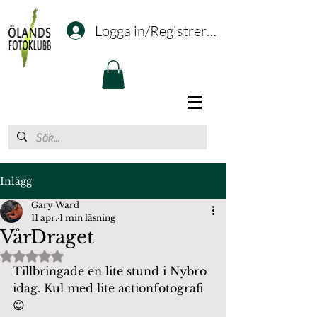
Logga in/Registrering
Inlägg
Gary Ward
11 apr.
1 min läsning
VårDraget
Betygsatt till NaN av 5 stjärnor.
Tillbringade en lite stund i Nybro 
idag. Kul med lite actionfotografi
😊