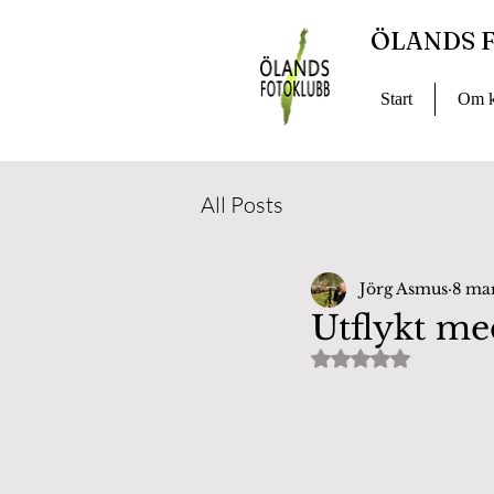
ÖLANDS 
Start
Om k
All Posts
Jörg Asmus
8 ma
Utflykt me
Betygsatt till NaN