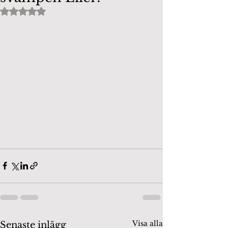
Betygsatt till NaN av 5 stjärnor.
Visa alla
Senaste inlägg