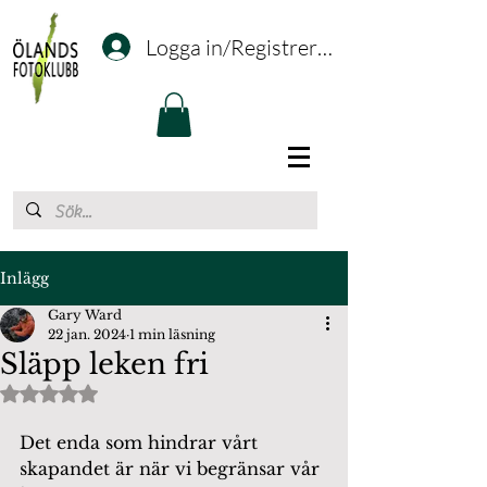
Logga in/Registrering
Inlägg
Gary Ward
22 jan. 2024
1 min läsning
Släpp leken fri
Betygsatt till NaN av 5 stjärnor.
Det enda som hindrar vårt 
skapandet är när vi begränsar vår 