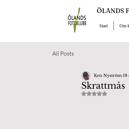
ÖLANDS 
Start
Om k
All Posts
Ken Nyström
19
Skrattmås
Betygsatt till NaN