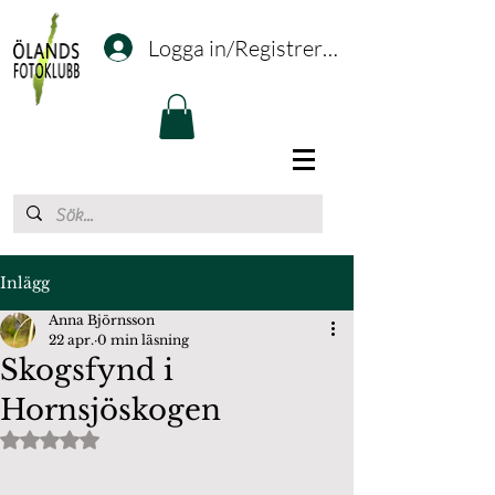
Logga in/Registrering
Inlägg
Anna Björnsson
22 apr.
0 min läsning
Skogsfynd i
Hornsjöskogen
Betygsatt till NaN av 5 stjärnor.