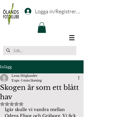
Logga in/Registrering
Inlägg
Lena Höglander
2 apr.
1 min läsning
Skogen är som ett blått
hav
Betygsatt till NaN av 5 stjärnor.
Igår skulle vi vandra mellan 
Odens Flisor och Gråborg. Vi fick 