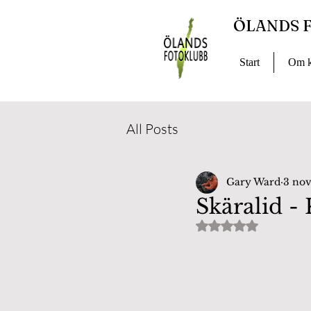
ÖLANDS 
Start
Om k
All Posts
Gary Ward
3 nov
Skäralid -
Betygsatt till NaN