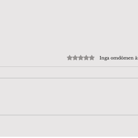
Betygsatt till 0 av 5 stjärn
Inga omdömen 
Beijershamn 4/8-26. Tror
Fjär
att det är en
dag
Puktörneblåvinge, rätta
mig gärna om jag har fel.