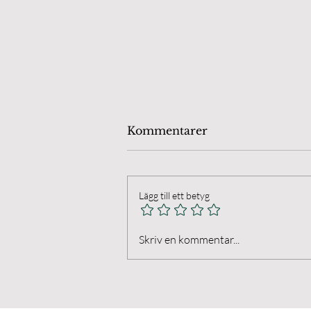
Kommentarer
Lägg till ett betyg
Öland Chamber Players.
Skriv en kommentar...
Final på Anna's Farm I
Husvalla