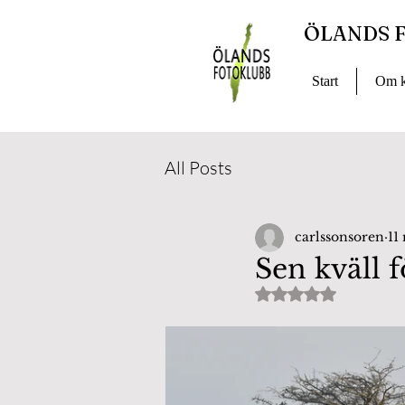
ÖLANDS 
Start
Om k
All Posts
carlssonsoren
11
Sen kväll 
Betygsatt till NaN