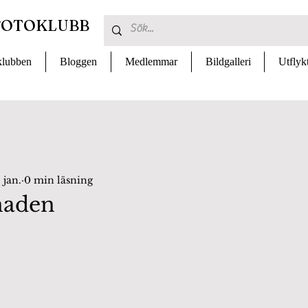
FOTOKLUBB
lubben
Bloggen
Medlemmar
Bildgalleri
Utflyk
 jan.
0 min läsning
naden
 av 5 stjärnor.