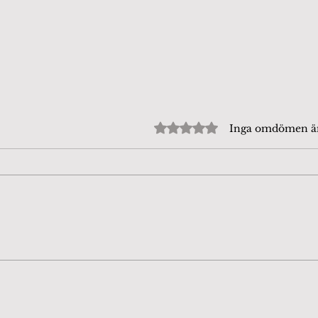
Betygsatt till 0 av 5 stjärn
Inga omdömen 
Beijershamn 4/8-26. Tror
Fjär
att det är en
dag
Puktörneblåvinge, rätta
mig gärna om jag har fel.