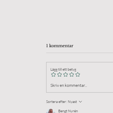
1 kommentar
Lägg till ett betyg
Öland Chamber Players.
Skriv en kommentar...
Final på Anna's Farm I
Husvalla
Sortera efter:
Nyast
Bengt Nyrén