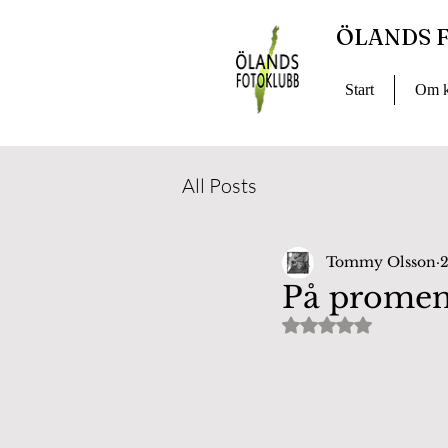
ÖLANDS 
Start
Om k
All Posts
Tommy Olsson
2
På prome
Betygsatt till NaN