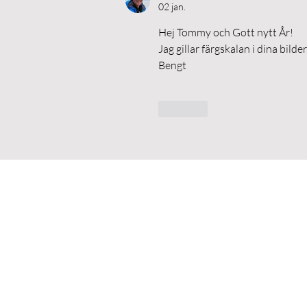
02 jan.
Hej Tommy och Gott nytt År!
Jag gillar färgskalan i dina bild
Bengt
Gilla