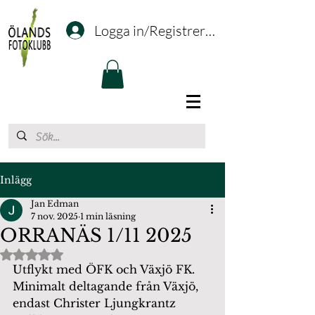
Logga in/Registrering
Inlägg
Jan Edman
7 nov. 2025
1 min läsning
ORRANÄS 1/11 2025
Betygsatt till NaN av 5 stjärnor.
Utflykt med ÖFK och Växjö FK. 
Minimalt deltagande från Växjö, 
endast Christer Ljungkrantz 