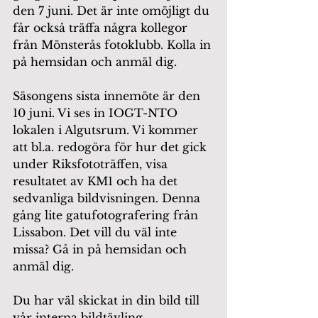
den 7 juni. Det är inte omöjligt du 
får också träffa några kollegor 
från Mönsterås fotoklubb. Kolla in 
på hemsidan och anmäl dig.
Säsongens sista innemöte är den 
10 juni. Vi ses in IOGT-NTO 
lokalen i Algutsrum. Vi kommer 
att bl.a. redogöra för hur det gick 
under Riksfototräffen, visa 
resultatet av KM1 och ha det 
sedvanliga bildvisningen. Denna 
gång lite gatufotografering från 
Lissabon. Det vill du väl inte 
missa? Gå in på hemsidan och 
anmäl dig.
Du har väl skickat in din bild till 
vår interna bildtävling 