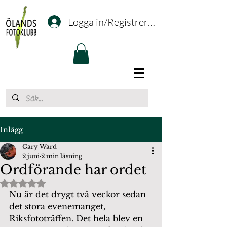
Logga in/Registrering
Inlägg
Gary Ward
2 juni
2 min läsning
Ordförande har ordet
Betygsatt till NaN av 5 stjärnor.
Nu är det drygt två veckor sedan 
det stora evenemanget, 
Riksfototräffen. Det hela blev en 