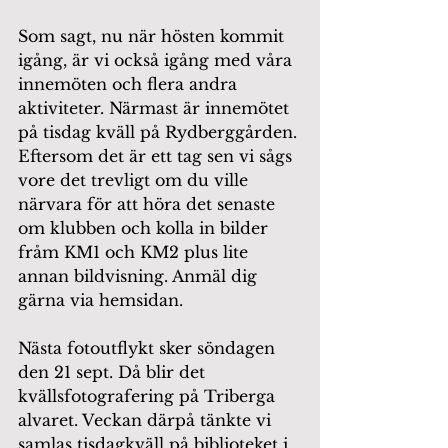
Som sagt, nu när hösten kommit 
igång, är vi också igång med våra 
innemöten och flera andra 
aktiviteter. Närmast är innemötet 
på tisdag kväll på Rydberggården. 
Eftersom det är ett tag sen vi sågs 
vore det trevligt om du ville 
närvara för att höra det senaste 
om klubben och kolla in bilder 
fråm KM1 och KM2 plus lite 
annan bildvisning. Anmäl dig 
gärna via hemsidan.
Nästa fotoutflykt sker söndagen 
den 21 sept. Då blir det 
kvällsfotografering på Triberga 
alvaret. Veckan därpå tänkte vi 
samlas tisdagkväll på biblioteket i 