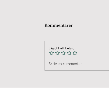
Kommentarer
Lägg till ett betyg
Öland Chamber Players.
Skriv en kommentar...
Final på Anna's Farm I
Husvalla