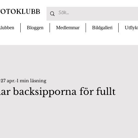
FOTOKLUBB
lubben
Bloggen
Medlemmar
Bildgalleri
Utflyk
27 apr.
1 min läsning
 backsipporna för fullt
 av 5 stjärnor.