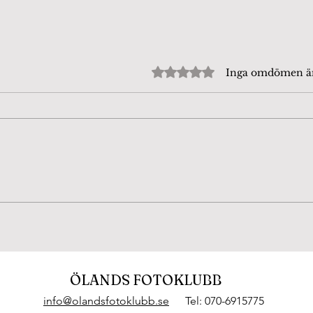
Betygsatt till 0 av 5 stjärn
Inga omdömen 
Beijershamn 4/8-26. Tror
Fjär
att det är en
dag
Puktörneblåvinge, rätta
mig gärna om jag har fel.
ÖLANDS FOTOKLUBB
info@olandsfotoklubb.se
Tel: 070-6915775