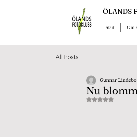
ÖLANDS 
Start
Om k
All Posts
Gunnar Lindebo
Nu blommar
Betygsatt till NaN