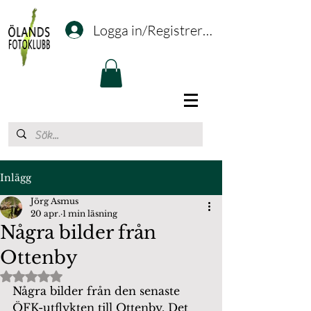
Logga in/Registrering
Inlägg
Jörg Asmus
20 apr.
1 min läsning
Några bilder från
Ottenby
Betygsatt till NaN av 5 stjärnor.
Några bilder från den senaste 
ÖFK-utflykten till Ottenby. Det 