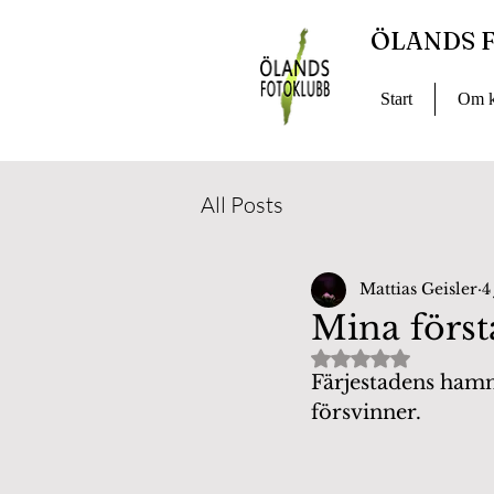
ÖLANDS 
Start
Om k
All Posts
Mattias Geisler
4
Mina först
Betygsatt till NaN
Färjestadens hamn
försvinner. 