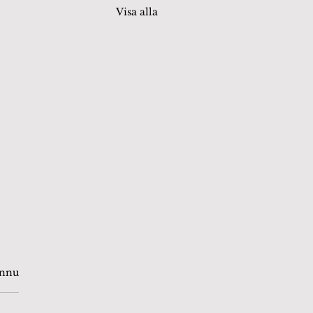
Visa alla
or.
ännu