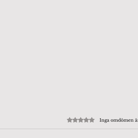
Betygsatt till 0 av 5 stjärn
Inga omdömen 