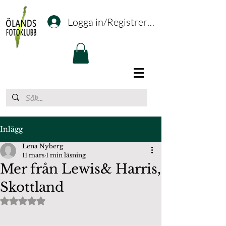
Logga in/Registrering
Inlägg
Lena Nyberg
11 mars
1 min läsning
Mer från Lewis& Harris,
Skottland
Betygsatt till NaN av 5 stjärnor.