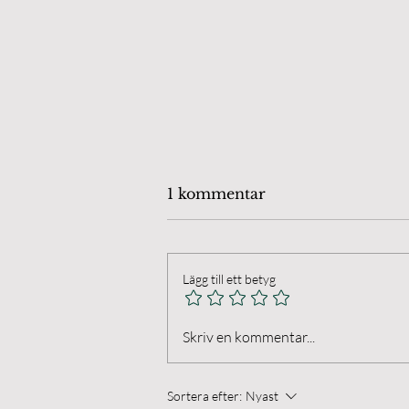
1 kommentar
Lägg till ett betyg
Öland Chamber Players.
Skriv en kommentar...
Final på Anna's Farm I
Husvalla
Sortera efter:
Nyast