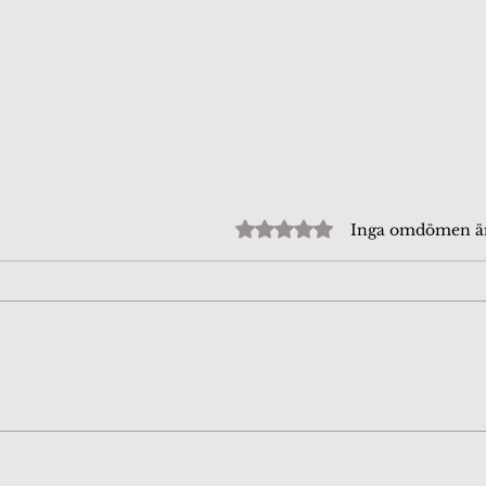
Betygsatt till 0 av 5 stjärn
Inga omdömen 
Beijershamn 4/8-26. Tror
Fjär
att det är en
dag
Puktörneblåvinge, rätta
mig gärna om jag har fel.