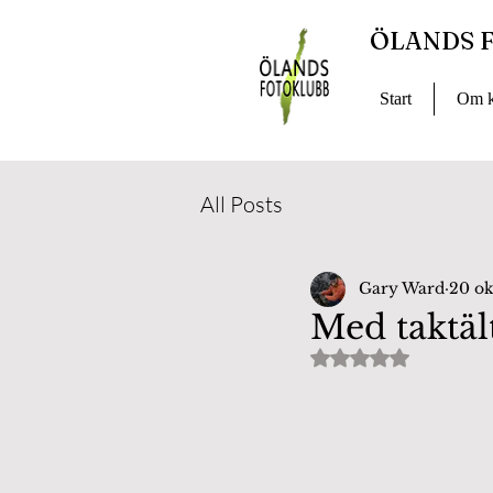
ÖLANDS 
Start
Om k
All Posts
Gary Ward
20 ok
Med taktäl
Betygsatt till NaN