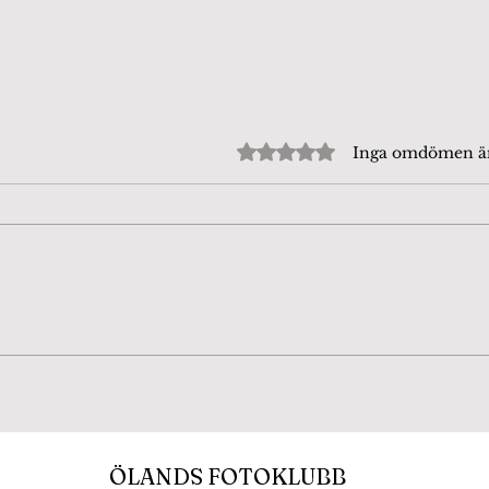
Betygsatt till 0 av 5 stjärn
Inga omdömen 
Beijershamn 4/8-26. Tror
Fjär
att det är en
dag
Puktörneblåvinge, rätta
mig gärna om jag har fel.
ÖLANDS FOTOKLUBB