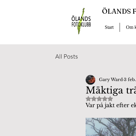
ÖLANDS 
Start
Om k
All Posts
Gary Ward
3 feb
Mäktiga tr
Betygsatt till NaN
Var på jakt efter e