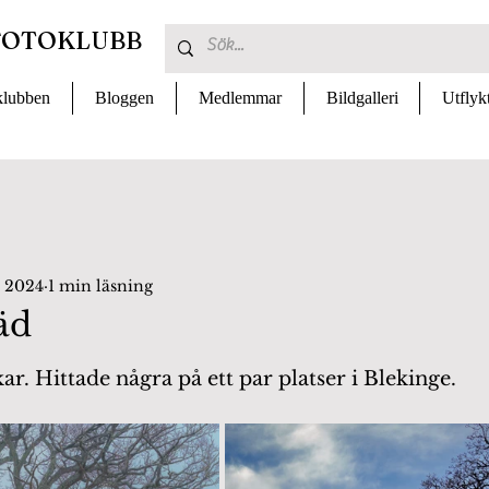
FOTOKLUBB
lubben
Bloggen
Medlemmar
Bildgalleri
Utflyk
. 2024
1 min läsning
äd
 av 5 stjärnor.
kar. Hittade några på ett par platser i Blekinge.