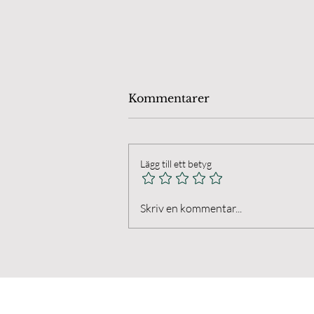
Kommentarer
Lägg till ett betyg
Öland Chamber Players.
Skriv en kommentar...
Final på Anna's Farm I
Husvalla